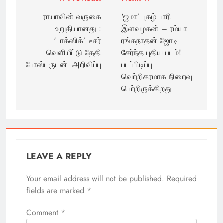
Post
navigation
ராயாவின் வருகை
‘ஜமா’ புகழ் பாரி
உறுதியானது :
இளவழகன் – ரம்யா
‘டாக்ஸிக்’ டீசர்
ரங்கநாதன் ஜோடி
வெளியீட்டு தேதி
சேர்ந்த புதிய படம்!
போஸ்டருடன் அறிவிப்பு
படப்பிடிப்பு
வெற்றிகரமாக நிறைவு
பெற்றிருக்கிறது
LEAVE A REPLY
Your email address will not be published.
Required
fields are marked
*
Comment
*