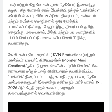
யாஷ் மற்றும் கீது மோகன் தாஸ் ஆகியோர் இணைந்து
எழுதி, கீது மோகன் தாஸ் இயக்கியிருக்கும் ‘டாக்ஸிக்: எ
ஃபேரி டேல் ஃபார் கிரோன்-அப்ஸ்’ திரைப்படம், கன்னடம்
மற்றும் ஆங்கில மொழிகளில் ஒரே நேரத்தில்
படமாக்கப்பட்டுள்ளது. மேலும் இந்த திரைப்படம் தமிழ்,
தெலுங்கு, மலையாளம், இந்தி மற்றும் பல மொழிகளில்
டப்பிங் செய்யப்பட்டு, உலகளாவிய வெளியீட்டுக்கு
தயாராகிறது.
கே வி என் புரொடக்ஷன்ஸ் ( KVN Productions )மற்றும்
மான்ஸ்டர் மைண்ட் கிரியேஷன்ஸ் (Monster Mind
Creations)ஆகிய நிறுவனங்களின் சார்பில் வெங்கட் கே.
நாராயணா மற்றும் யாஷ் ஆகியோரால் தயாரிக்கப்பட்ட
‘டாக்ஸிக்’ திரைப்படம் – ஈத், உகாதி, குடி பட்வா, ஆகிய
பண்டிகைகளுடன் இணைந்து எதிர்வரும் மார்ச் மாதம் 19 ,
2026 ஆம் தேதி முதல் உலகம் முழுவதும்
திரையரங்குகளில் வெளியாக்கிறது