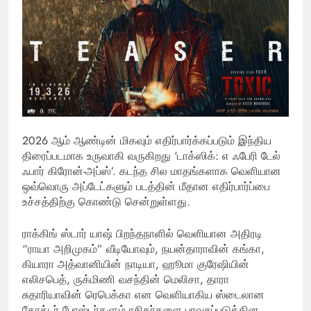
2026 ஆம் ஆண்டின் மிகவும் எதிர்பார்க்கப்படும் இந்திய
திரைப்படமாக உருவாகி வருகிறது ‘டாக்ஸிக்: எ ஃபேரி டேல்
ஃபார் கிரோன்-அப்ஸ்’. கடந்த சில மாதங்களாக வெளியான
ஒவ்வொரு அப்டேட்களும் படத்தின் மீதான எதிர்பார்ப்பை
உச்சத்திற்கு கொண்டு சென்றுள்ளது.
ராக்கிங் ஸ்டார் யாஷ் பிறந்தநாளில் வெளியான அதிரடி
“ராயா அறிமுகம்” வீடியோவும், நயன்தாராவின் கங்கா,
கியாரா அத்வானியின் நாடியா, ஹூமா குரேஷியின்
எலிசபெத், ருக்மிணி வசந்தின் மெலிசா, தாரா
சுதாரியாவின் ரெபெக்கா என வெளியாகிய ஸ்டைலான
கேரக்டர் போஸ்டர்களும் ரசிகர்களை பரவசப்படுத்தின.