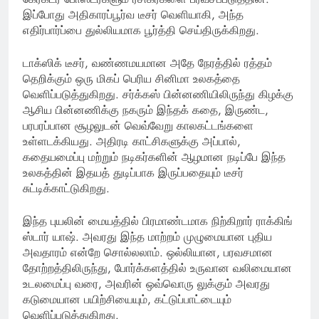
இப்போது அதிகாரப்பூர்வ டீசர் வெளியாகி, அந்த
எதிர்பார்ப்பை துல்லியமாக பூர்த்தி செய்திருக்கிறது.
டாக்ஸிக் டீசர், வண்ணமயமான அதே நேரத்தில் ரத்தம்
தெறிக்கும் ஒரு மிகப் பெரிய சினிமா உலகத்தை
வெளிப்படுத்துகிறது. சர்க்கஸ் பின்னணியிலிருந்து கிழக்கு
ஆசிய பின்னணிக்கு நகரும் இந்தக் கதை, இருண்ட,
பரபரப்பான சூழலுடன் வெவ்வேறு காலகட்டங்களை
உள்ளடக்கியது. அதிரடி காட்சிகளுக்கு அப்பால்,
கதையமைப்பு மற்றும் நடிகர்களின் ஆழமான நடிப்பே இந்த
உலகத்தின் இதயத் துடிப்பாக இருப்பதையும் டீசர்
சுட்டிக்காட்டுகிறது.
இந்த புயலின் மையத்தில் பிரமாண்டமாக நிற்கிறார் ராக்கிங்
ஸ்டார் யாஷ். அவரது இந்த மாற்றம் முழுமையான புதிய
அவதாரம் என்றே சொல்லலாம். ஒல்லியான, பரவசமான
தோற்றத்திலிருந்து, போர்க்களத்தில் உருவான வலிமையான
உடலமைப்பு வரை, அவரின் ஒவ்வொரு லுக்கும் அவரது
கடுமையான பயிற்சியையும், கட்டுப்பாட்டையும்
வெளிப்படுத்துகிறது.