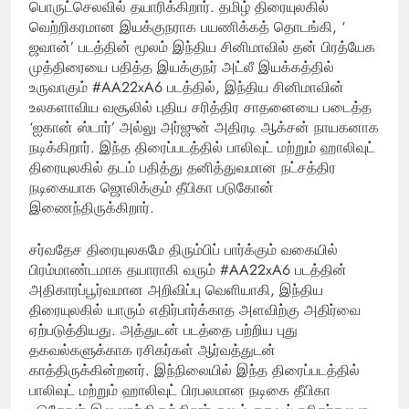
பொருட்செலவில் தயாரிக்கிறார். தமிழ் திரையுலகில்
வெற்றிகரமான இயக்குநராக பயணிக்கத் தொடங்கி, ‘
ஜவான்’ படத்தின் மூலம் இந்திய சினிமாவில் தன் பிரத்யேக
முத்திரையை பதித்த இயக்குநர் அட்லீ இயக்கத்தில்
உருவாகும் #AA22xA6 படத்தில், இந்திய சினிமாவின்
உலகளாவிய வசூலில் புதிய சரித்திர சாதனையை படைத்த
‘ஐகான் ஸ்டார்’ அல்லு அர்ஜுன் அதிரடி ஆக்சன் நாயகனாக
நடிக்கிறார். இந்த திரைப்படத்தில் பாலிவுட் மற்றும் ஹாலிவுட்
திரையுலகில் தடம் பதித்து தனித்துவமான நட்சத்திர
நடிகையாக ஜொலிக்கும் தீபிகா படுகோன்
இணைந்திருக்கிறார்.
சர்வதேச திரையுலகமே திரும்பிப் பார்க்கும் வகையில்
பிரம்மாண்டமாக தயாராகி வரும் #AA22xA6 படத்தின்
அதிகாரப்பூர்வமான அறிவிப்பு வெளியாகி, இந்திய
திரையுலகில் யாரும் எதிர்பார்க்காத அளவிற்கு அதிர்வை
ஏற்படுத்தியது. அத்துடன் படத்தை பற்றிய புது
தகவல்களுக்காக ரசிகர்கள் ஆர்வத்துடன்
காத்திருக்கின்றனர். இந்நிலையில் இந்த திரைப்படத்தில்
பாலிவுட் மற்றும் ஹாலிவுட் பிரபலமான நடிகை தீபிகா