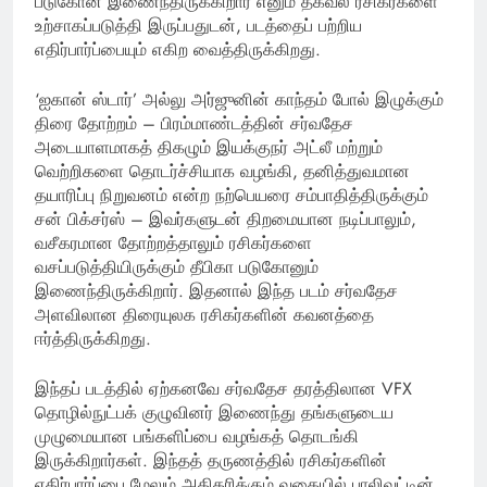
படுகோன் இணைந்திருக்கிறார் எனும் தகவல் ரசிகர்களை
உற்சாகப்படுத்தி இருப்பதுடன், படத்தைப் பற்றிய
எதிர்பார்ப்பையும் எகிற வைத்திருக்கிறது.
‘ஐகான் ஸ்டார்’ அல்லு அர்ஜுனின் காந்தம் போல் இழுக்கும்
திரை தோற்றம் – பிரம்மாண்டத்தின் சர்வதேச
அடையாளமாகத் திகழும் இயக்குநர் அட்லீ மற்றும்
வெற்றிகளை தொடர்ச்சியாக வழங்கி, தனித்துவமான
தயாரிப்பு நிறுவனம் என்ற நற்பெயரை சம்பாதித்திருக்கும்
சன் பிக்சர்ஸ் – இவர்களுடன் திறமையான நடிப்பாலும்,
வசீகரமான தோற்றத்தாலும் ரசிகர்களை
வசப்படுத்தியிருக்கும் தீபிகா படுகோனும்
இணைந்திருக்கிறார்.‌ இதனால் இந்த படம் சர்வதேச
அளவிலான திரையுலக ரசிகர்களின் கவனத்தை
ஈர்த்திருக்கிறது.
இந்தப் படத்தில் ஏற்கனவே சர்வதேச தரத்திலான VFX
தொழில்நுட்பக் குழுவினர் இணைந்து தங்களுடைய
முழுமையான பங்களிப்பை வழங்கத் தொடங்கி
இருக்கிறார்கள். இந்தத் தருணத்தில் ரசிகர்களின்
எதிர்பார்ப்பை மேலும் அதிகரிக்கும் வகையில் பாலிவுட்டின்