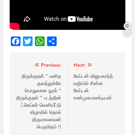
Facebook
Twitter
WhatsApp
Share
Post
Previous:
Next:
navigation
திருக்குறள் ” மனித
கேப்டன் விஜயகாந்த்
குலத்துக்கே
வழியில் சின்ன
பொதுவான நூல் ”
கேப்டன்
திருக்குறள் ” படத்தின்
சண்முகபாண்டியன்
ட்ரெய்லர் வெளியீட்டு
விழாவில் தொல்
திருமாவளவன்
பெருமிதம் !!