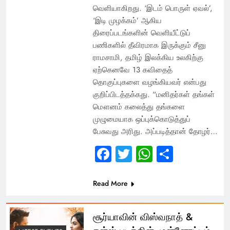
வெளியாகிறது. ‘இடம் பொருள் ஏவல்’,
‘இடி முழக்கம்’ ஆகிய
திரைப்படங்களின் வெளியீட்டுப்
பணிகளில் தீவிரமாக இருக்கும் சீனு
ராமசாமி, தமிழ் இலக்கிய உலகிற்கு
ஏற்கெனவே 13 கவிதைத்
தொகுப்புகளை வழங்கியவர் என்பது
குறிப்பிடத்தக்கது. “மனிதர்கள் தங்கள்
மௌனம் கலைத்து தங்களை
முழுமையாக ஒப்புக்கொடுத்துப்
பேசுவது அரிது. அப்படித்தான் தோழர்…
Facebook
Twitter
WhatsApp
Share
Read More
சூர்யாவின் விஸ்வநாத் &