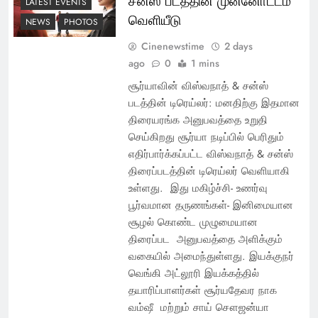
சன்ஸ் படத்தின் முன்னோட்டம்
LATEST EVENTS
வெளியீடு
NEWS
PHOTOS
Cinenewstime
2 days
ago
0
1 mins
சூர்யாவின் விஸ்வநாத் & சன்ஸ்
படத்தின் டிரெய்லர்: மனதிற்கு இதமான
திரையரங்க அனுபவத்தை உறுதி
செய்கிறது சூர்யா நடிப்பில் பெரிதும்
எதிர்பார்க்கப்பட்ட விஸ்வநாத் & சன்ஸ்
திரைப்படத்தின் டிரெய்லர் வெளியாகி
உள்ளது. இது மகிழ்ச்சி- உணர்வு
பூர்வமான தருணங்கள்- இனிமையான
சூழல் கொண்ட முழுமையான
திரைப்பட அனுபவத்தை அளிக்கும்
வகையில் அமைந்துள்ளது. இயக்குநர்
வெங்கி அட்லூரி இயக்கத்தில்
தயாரிப்பாளர்கள் சூர்யதேவர நாக
வம்ஷீ மற்றும் சாய் சௌஜன்யா