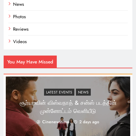
News
Photos
Reviews
Videos
You May Have Missed
LATEST EVENTS
NEWS
சூர்யாவின் விஸ்வநாத் & சன்ஸ் படத்தின்
முன்னோட்டம் வெளியீடு
Cinenewstime
2 days ago