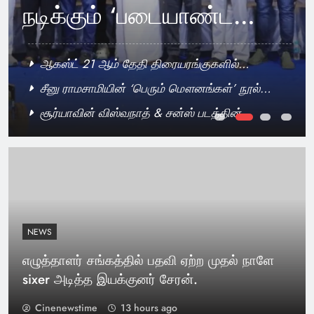
நடிக்கும் ‘படையாண்ட
மாவீரா’ திரைப்படத்தின்
ஆகஸ்ட் 21 ஆம் தேதி திரையரங்குகளில்
இசை வெளியீட்டு விழா
வெளியாகிறது ‘ONE MAN’ திரைப்படம்
சீனு ராமசாமியின் ‘பெரும் மௌனங்கள்’ நூல்
வெளியீடு
சூர்யாவின் விஸ்வநாத் & சன்ஸ் படத்தின்
முன்னோட்டம் வெளியீடு
NEWS
எழுத்தாளர் சங்கத்தில் பதவி ஏற்ற முதல் நாளே
sixer அடித்த இயக்குனர் சேரன்.
Cinenewstime
13 hours ago