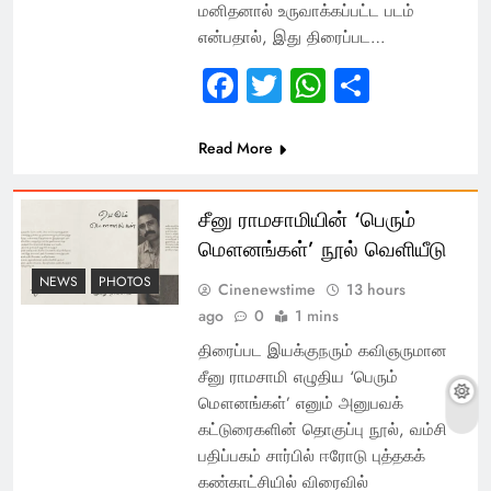
மனிதனால் உருவாக்கப்பட்ட படம்
என்பதால், இது திரைப்பட…
Facebook
Twitter
WhatsApp
Share
Read More
சீனு ராமசாமியின் ‘பெரும்
மௌனங்கள்’ நூல் வெளியீடு
NEWS
PHOTOS
Cinenewstime
13 hours
ago
0
1 mins
திரைப்பட இயக்குநரும் கவிஞருமான
சீனு ராமசாமி எழுதிய ‘பெரும்
மௌனங்கள்’ எனும் அனுபவக்
கட்டுரைகளின் தொகுப்பு நூல், வம்சி
பதிப்பகம் சார்பில் ஈரோடு புத்தகக்
கண்காட்சியில் விரைவில்