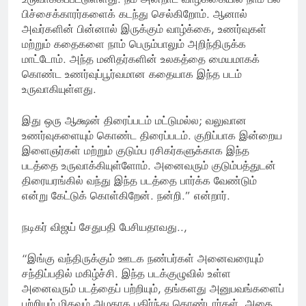
பிச்சைக்காரர்களைக் கடந்து செல்கிறோம். ஆனால்
அவர்களின் பின்னால் இருக்கும் வாழ்க்கை, உணர்வுகள்
மற்றும் கதைகளை நாம் பெரும்பாலும் அறிந்திருக்க
மாட்டோம். அந்த மனிதர்களின் உலகத்தை மையமாகக்
கொண்ட உணர்வுப்பூர்வமான கதையாக இந்த படம்
உருவாகியுள்ளது.
இது ஒரு ஆக்ஷன் திரைப்படம் மட்டுமல்ல; வலுவான
உணர்வுகளையும் கொண்ட திரைப்படம். குறிப்பாக இன்றைய
இளைஞர்கள் மற்றும் குடும்ப ரசிகர்களுக்காக இந்த
படத்தை உருவாக்கியுள்ளோம். அனைவரும் குடும்பத்துடன்
திரையரங்கில் வந்து இந்த படத்தை பார்க்க வேண்டும்
என்று கேட்டுக் கொள்கிறேன். நன்றி.” என்றார்.
நடிகர் விஜய் சேதுபதி பேசியதாவது..,
“இங்கு வந்திருக்கும் ஊடக நண்பர்கள் அனைவரையும்
சந்திப்பதில் மகிழ்ச்சி. இந்த படக்குழுவில் உள்ள
அனைவரும் படத்தைப் பற்றியும், தங்களது அனுபவங்களைப்
பற்றியும் மிகவும் அழகாக பகிர்ந்து கொண்டார்கள். அதை