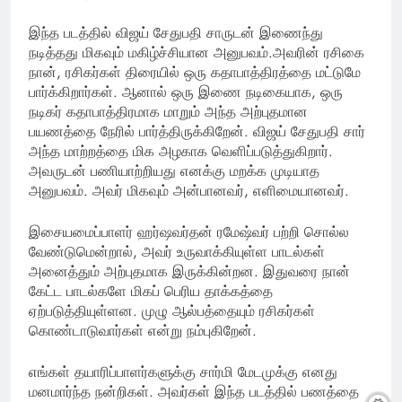
இந்த படத்தில் விஜய் சேதுபதி சாருடன் இணைந்து
நடித்தது மிகவும் மகிழ்ச்சியான அனுபவம்.அவரின் ரசிகை
நான், ரசிகர்கள் திரையில் ஒரு கதாபாத்திரத்தை மட்டுமே
பார்க்கிறார்கள். ஆனால் ஒரு இணை நடிகையாக, ஒரு
நடிகர் கதாபாத்திரமாக மாறும் அந்த அற்புதமான
பயணத்தை நேரில் பார்த்திருக்கிறேன். விஜய் சேதுபதி சார்
அந்த மாற்றத்தை மிக அழகாக வெளிப்படுத்துகிறார்.
அவருடன் பணியாற்றியது எனக்கு மறக்க முடியாத
அனுபவம். அவர் மிகவும் அன்பானவர், எளிமையானவர்.
இசையமைப்பாளர் ஹர்ஷவர்தன் ரமேஷ்வர் பற்றி சொல்ல
வேண்டுமென்றால், அவர் உருவாக்கியுள்ள பாடல்கள்
அனைத்தும் அற்புதமாக இருக்கின்றன. இதுவரை நான்
கேட்ட பாடல்களே மிகப் பெரிய தாக்கத்தை
ஏற்படுத்தியுள்ளன. முழு ஆல்பத்தையும் ரசிகர்கள்
கொண்டாடுவார்கள் என்று நம்புகிறேன்.
எங்கள் தயாரிப்பாளர்களுக்கு சார்மி மேடமுக்கு எனது
மனமார்ந்த நன்றிகள். அவர்கள் இந்த படத்தில் பணத்தை