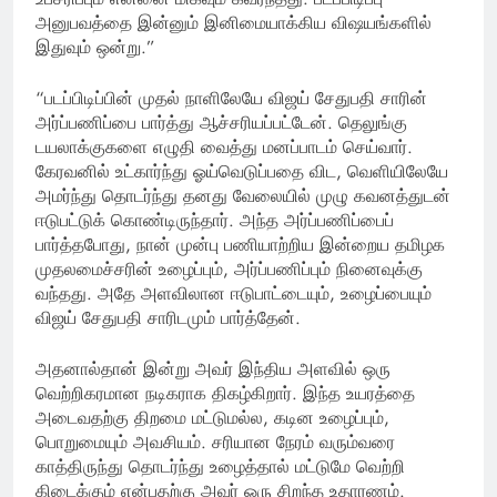
அனுபவத்தை இன்னும் இனிமையாக்கிய விஷயங்களில்
இதுவும் ஒன்று.”
“படப்பிடிப்பின் முதல் நாளிலேயே விஜய் சேதுபதி சாரின்
அர்ப்பணிப்பை பார்த்து ஆச்சரியப்பட்டேன். தெலுங்கு
டயலாக்குகளை எழுதி வைத்து மனப்பாடம் செய்வார்.
கேரவனில் உட்கார்ந்து ஓய்வெடுப்பதை விட, வெளியிலேயே
அமர்ந்து தொடர்ந்து தனது வேலையில் முழு கவனத்துடன்
ஈடுபட்டுக் கொண்டிருந்தார். அந்த அர்ப்பணிப்பைப்
பார்த்தபோது, நான் முன்பு பணியாற்றிய இன்றைய தமிழக
முதலமைச்சரின் உழைப்பும், அர்ப்பணிப்பும் நினைவுக்கு
வந்தது. அதே அளவிலான ஈடுபாட்டையும், உழைப்பையும்
விஜய் சேதுபதி சாரிடமும் பார்த்தேன்.
அதனால்தான் இன்று அவர் இந்திய அளவில் ஒரு
வெற்றிகரமான நடிகராக திகழ்கிறார். இந்த உயரத்தை
அடைவதற்கு திறமை மட்டுமல்ல, கடின உழைப்பும்,
பொறுமையும் அவசியம். சரியான நேரம் வரும்வரை
காத்திருந்து தொடர்ந்து உழைத்தால் மட்டுமே வெற்றி
கிடைக்கும் என்பதற்கு அவர் ஒரு சிறந்த உதாரணம்.