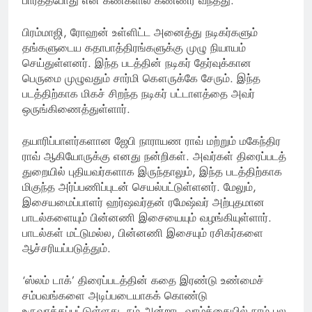
பார்த்தபோது என் கண்களில் கண்ணீர் வந்தது.
பிரம்மாஜி, ரோஹன் உள்ளிட்ட அனைத்து நடிகர்களும்
தங்களுடைய கதாபாத்திரங்களுக்கு முழு நியாயம்
செய்துள்ளனர். இந்த படத்தின் நடிகர் தேர்வுக்கான
பெருமை முழுவதும் சார்மி கௌருக்கே சேரும். இந்த
படத்திற்காக மிகச் சிறந்த நடிகர் பட்டாளத்தை அவர்
ஒருங்கிணைத்துள்ளார்.
தயாரிப்பாளர்களான ஜேபி நாராயண ராவ் மற்றும் மகேந்திர
ராவ் ஆகியோருக்கு எனது நன்றிகள். அவர்கள் திரைப்படத்
துறையில் புதியவர்களாக இருந்தாலும், இந்த படத்திற்காக
மிகுந்த அர்ப்பணிப்புடன் செயல்பட்டுள்ளனர். மேலும்,
இசையமைப்பாளர் ஹர்ஷவர்தன் ரமேஷ்வர் அற்புதமான
பாடல்களையும் பின்னணி இசையையும் வழங்கியுள்ளார்.
பாடல்கள் மட்டுமல்ல, பின்னணி இசையும் ரசிகர்களை
ஆச்சரியப்படுத்தும்.
‘ஸ்லம் டாக்’ திரைப்படத்தின் கதை இரண்டு உண்மைச்
சம்பவங்களை அடிப்படையாகக் கொண்டு
உருவாக்கப்பட்டுள்ளது. நம் அன்றாட வாழ்க்கையில் நாம் பல