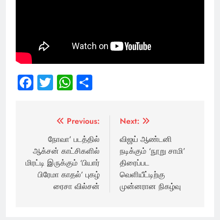
Facebook
Twitter
WhatsApp
Share
Post
Previous:
Next:
navigation
நோவா’ படத்தில்
விஜய் ஆண்டனி
ஆக்சன் காட்சிகளில்
நடிக்கும் ‘நூறு சாமி’
மிரட்டி இருக்கும் ‘பியார்
திரைப்பட
பிரேமா காதல்’ புகழ்
வெளியீட்டிற்கு
ரைசா வில்சன்
முன்னரான நிகழ்வு