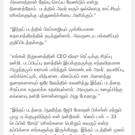
அவரைத்தான் தேர்வு செய்ய வேண்டும் என்று
நினைத்தோம். படத்தில் அவர் வரும் ஒவ்வொரு காட்சியும்
ரசிகர்களுக்கு புத்துணர்ச்சியை அளிக்கும்.”
“இந்தப் படத்தில் பிரம்மாஜியும் முக்கியமான
கதாபாத்திரத்தில் நடித்துள்ளார். அவருடைய பங்களிப்பும்
குறிப்பிடத்தக்கது.”
“எங்கள் நிறுவனத்தின் CEO விஷு ரெட்டிக்கு சிறப்பு
நன்றி. படப்பிடிப்பு தளத்தில் இயக்குநருக்கு எந்தவிதமான
அழுத்தமும் வராமல் பார்த்துக் கொண்டவர் அவர். தயாரிப்பு,
மார்க்கெட்டிங், விற்பனை, விளம்பரம் என அனைத்து
துறைகளையும் ஒரே நேரத்தில் கவனித்து இந்தப் படத்தை
சிறப்பாக உருவாக்க உதவியுள்ளார். அவருடைய உழைப்பிற்கு
எவ்வளவு நன்றி சொன்னாலும் அது போதாது.”
“இந்தப் படத்தை ஆதரித்த ஜேபி மோஷன் பிக்சர்ஸ் மற்றும்
முழு படக்குழுவிற்கும் என் நன்றிகள். ‘ஸ்லம் டாக் – 33
டெம்பிள் ரோடு’ ரசிகர்களை பெரிதும் கவரும் என்ற
நம்பிக்கை எங்களுக்கு இருக்கிறது. இந்தப் படத்தின் மூலம்