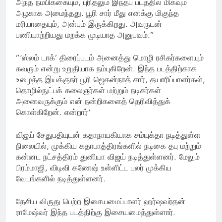
அந்த நம்பிக்கையும், புரிதலும் இந்தப் படத்தில் மிகவும்
அழகாக அமைந்தது. பூரி சார் மீது எனக்கு மிகுந்த
மரியாதையும், அன்பும் இருக்கிறது. அவருடன்
பணியாற்றியது மறக்க முடியாத அனுபவம்.”
”‘ஸ்லம் டாக்’ திரைப்படம் அனைத்து மொழி ரசிகர்களையும்
கவரும் என்று உறுதியாக நம்புகிறேன். இந்த படத்திற்காக
உழைத்த இயக்குநர் பூரி ஜெகன்நாத் சார், தயாரிப்பாளர்கள்,
தொழில்நுட்பக் கலைஞர்கள் மற்றும் நடிகர்கள்
அனைவருக்கும் என் நன்றிகளைத் தெரிவித்துக்
கொள்கிறேன். என்றார்‘
விஜய் சேதுபதியுடன் கதாநாயகியாக சம்யுக்தா நடித்துள்ள
நிலையில், முக்கிய கதாபாத்திரங்களில் நடிகை தபு மற்றும்
கன்னட நட்சத்திரம் துனியா விஜய் நடித்துள்ளனர். மேலும்
பிரம்மாஜி, விடிவி கணேஷ் உள்ளிட்ட பலர் முக்கிய
வேடங்களில் நடித்துள்ளனர்.
தேசிய விருது பெற்ற இசையமைப்பாளர் ஹர்ஷவர்தன்
ராமேஷ்வர் இந்த படத்திற்கு இசையமைத்துள்ளார்.