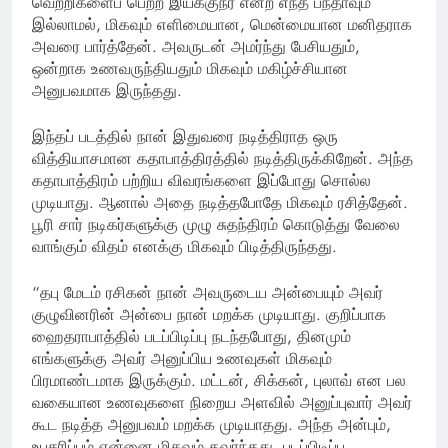
வெற்றிகளைப் பெற்ற இயக்குநர் என்ற எந்த பந்தாவும்
இல்லாமல், மிகவும் எளிமையான, மென்மையான மனிதராக
அவரை பார்த்தேன். அவருடன் அமர்ந்து பேசியதும்,
ஒன்றாக உணவருந்தியதும் மிகவும் மகிழ்ச்சியான
அனுபவமாக இருந்தது.
இந்தப் படத்தில் நான் இதுவரை நடித்திராத ஒரு
வித்தியாசமான கதாபாத்திரத்தில் நடித்திருக்கிறேன். அந்த
கதாபாத்திரம் பற்றிய விவரங்களை இப்போது சொல்ல
முடியாது. ஆனால் அதை நடித்தபோதே மிகவும் ரசித்தேன்.
பூரி சார் நடிகர்களுக்கு முழு சுதந்திரம் கொடுத்து வேலை
வாங்கும் விதம் எனக்கு மிகவும் பிடித்திருந்தது.
“தபு மேடம் ரசிகன் நான் அவருடைய அன்பையும் அவர்
குழுவினரின் அன்பை நான் மறக்க முடியாது. குறிப்பாக
ஹைதராபாத்தில் படப்பிடிப்பு நடந்தபோது, தினமும்
எங்களுக்கு அவர் அனுப்பிய உணவுகள் மிகவும்
பிரமாண்டமாக இருக்கும். மட்டன், சிக்கன், புலாவ் என பல
வகையான உணவுகளை நிறைய அளவில் அனுப்புவார் அவர்
கூட நடித்த அனுபவம் மறக்க முடியாதது. அந்த அன்பும்,
உபசரிப்பும் என்னை மிகவும் கவர்ந்தது. படப்பிடிப்பு