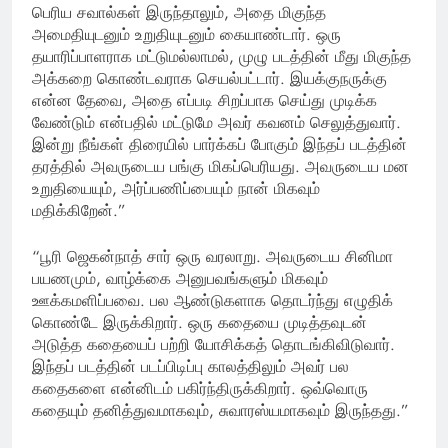
பெரிய சவால்கள் இருந்தாலும், அதை மிகுந்த
அமைதியுடனும் உறுதியுடனும் கையாண்டார். ஒரு
தயாரிப்பாளராக மட்டுமல்லாமல், முழு படத்தின் மீது மிகுந்த
அக்கறை கொண்டவராக செயல்பட்டார். இயக்குநருக்கு
என்ன தேவை, அதை எப்படி சிறப்பாக செய்து முடிக்க
வேண்டும் என்பதில் மட்டுமே அவர் கவனம் செலுத்துவார்.
இன்று நீங்கள் திரையில் பார்க்கப் போகும் இந்தப் படத்தின்
தரத்தில் அவருடைய பங்கு மிகப்பெரியது. அவருடைய மன
உறுதியையும், அர்ப்பணிப்பையும் நான் மிகவும்
மதிக்கிறேன்.”
“பூரி ஜெகன்நாத் சார் ஒரு வரலாறு. அவருடைய சினிமா
பயணமும், வாழ்க்கை அனுபவங்களும் மிகவும்
ஊக்கமளிப்பவை. பல ஆண்டுகளாக தொடர்ந்து எழுதிக்
கொண்டே இருக்கிறார். ஒரு கதையை முடித்தவுடன்
அடுத்த கதையைப் பற்றி யோசிக்கத் தொடங்கிவிடுவார்.
இந்தப் படத்தின் படப்பிடிப்பு காலத்திலும் அவர் பல
கதைகளை என்னிடம் பகிர்ந்திருக்கிறார். ஒவ்வொரு
கதையும் தனித்துவமாகவும், சுவாரஸ்யமாகவும் இருந்தது.”