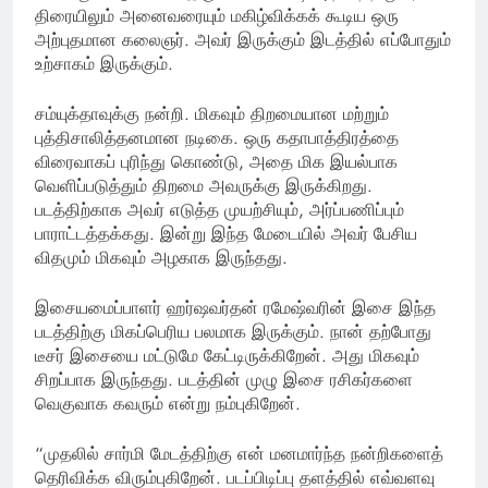
திரையிலும் அனைவரையும் மகிழ்விக்கக் கூடிய ஒரு
அற்புதமான கலைஞர். அவர் இருக்கும் இடத்தில் எப்போதும்
உற்சாகம் இருக்கும்.
சம்யுக்தாவுக்கு நன்றி. மிகவும் திறமையான மற்றும்
புத்திசாலித்தனமான நடிகை. ஒரு கதாபாத்திரத்தை
விரைவாகப் புரிந்து கொண்டு, அதை மிக இயல்பாக
வெளிப்படுத்தும் திறமை அவருக்கு இருக்கிறது.
படத்திற்காக அவர் எடுத்த முயற்சியும், அர்ப்பணிப்பும்
பாராட்டத்தக்கது. இன்று இந்த மேடையில் அவர் பேசிய
விதமும் மிகவும் அழகாக இருந்தது.
இசையமைப்பாளர் ஹர்ஷவர்தன் ரமேஷ்வரின் இசை இந்த
படத்திற்கு மிகப்பெரிய பலமாக இருக்கும். நான் தற்போது
டீசர் இசையை மட்டுமே கேட்டிருக்கிறேன். அது மிகவும்
சிறப்பாக இருந்தது. படத்தின் முழு இசை ரசிகர்களை
வெகுவாக கவரும் என்று நம்புகிறேன்.
“முதலில் சார்மி மேடத்திற்கு என் மனமார்ந்த நன்றிகளைத்
தெரிவிக்க விரும்புகிறேன். படப்பிடிப்பு தளத்தில் எவ்வளவு