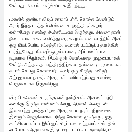
கேட்பது மிகவும் மகிழ்ச்சியாக இருந்தது.
முதலில் துனியா விஜய் சாரைப் பற்றி சொல்ல வேண்டும்.
அவர் இந்த படத்தில் வில்லனாக நடித்திருக்கிறார்
என்றபோது எனக்கு ஆச்சரியமாக இருந்தது. அவரை நான்
நீண்ட காலமாக கவனித்து வருகிறேன். கன்னடத்தில் அவர்
ஒரு மிகப்பெரிய நட்சத்திரம். ஆனால் படப்பிடிப்பு தளத்தில்
பார்த்தபோது, மிகவும் ஒழுக்கமான, அர்ப்பணிப்பான
நடிகராக இருந்தார். இயக்குநர் சொல்வதை முழுமையாகக்
கேட்டு, அந்த கதாபாத்திரத்திற்காக தன்னை முழுமையாக
தயார் செய்து கொள்வார். அவர் ஒரு சிறந்த மனிதர்,
அற்புதமான நடிகர். அவருடன் பணியாற்றியது எனக்கு
பெருமையாக இருக்கிறது.
விடிவி கணேஷ் சாருக்கு என் நன்றிகள். அவரைப் பற்றி
எனக்கு இருந்த எண்ணம் வேறு, ஆனால் அவருடன்
இணைந்து நடித்த பிறகு அவருடைய நடிப்பு திறமையை
இன்னும் நெருக்கமாக புரிந்து கொள்ள முடிந்தது. ஒரு
காட்சியை எப்படி இன்னும் சிறப்பாக மாற்றலாம் என்பதில்
எப்போதும் ஆர்வமாக இருப்பார். படப்பிடிப்பு தளத்திலும்,