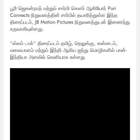
பூரி ஜெகன்நாத் மற்றும் சார்மி கௌர் ஆகியோர் Puri
Connects நிறுவனத்தின் சார்பில் தயாரித்துள்ள இந்த
திரைப்படம், JB Motion Pictures நிறுவனத்துடன் இணைந்து
உருவாகியுள்ளது.
“ஸ்லம் டாக்” திரைப்படம் தமிழ், தெலுங்கு, கன்னடம்,
மலையாளம் மற்றும் இந்தி ஆகிய ஐந்து மொழிகளில் பான்-
இந்தியா அளவில் வெளியாக உள்ளது