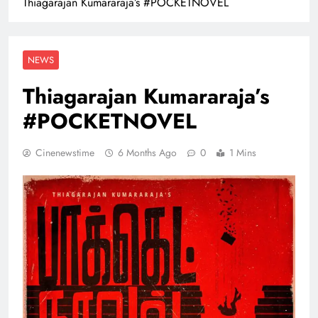
Thiagarajan Kumararaja’s #POCKETNOVEL
NEWS
Thiagarajan Kumararaja’s
#POCKETNOVEL
Cinenewstime
6 Months Ago
0
1 Mins