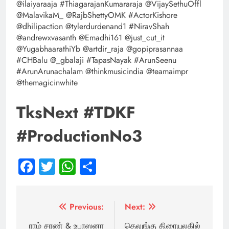
@ilaiyaraaja #ThiagarajanKumararaja @VijaySethuOffl
@MalavikaM_ @RajbShettyOMK #ActorKishore
@dhilipaction @tylerdurdenand1 #NiravShah
@andrewxvasanth @Emadhi161 @just_cut_it
@YugabhaarathiYb @artdir_raja @gopiprasannaa
#CHBalu @_gbalaji #TapasNayak #ArunSeenu
#ArunArunachalam @thinkmusicindia @teamaimpr
@themagicinwhite
TksNext #TDKF
#ProductionNo3
Facebook
Twitter
WhatsApp
Share
Post
Previous:
Next:
navigation
ராம் சரண் & உபாஸனா
தெலுங்கு திரையுலகில்