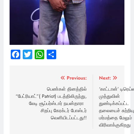
Facebook
Twitter
WhatsApp
Share
Post
Previous:
Next:
navigation
பெண்கள் தினத்தில்
‘காட்டான்’ டிரெய்ல
“பேட்ரியாட்”( Patriot) படத்திலிருந்து,
முத்துவின்
லேடி சூப்பர்ஸ்டார் நயன்தாரா
துண்டிக்கப்பட்ட
சிறப்பு கேரக்டர் போஸ்டர்
தலையைச் சுற்றிய
வெளியிடப்பட்டது!!
மர்மத்தை மேலும்
விரிவாக்குகிறது