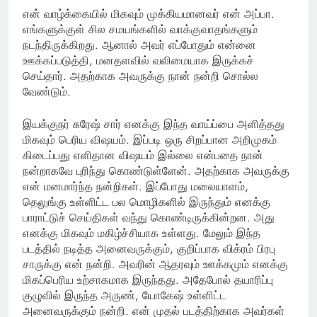
என் வாழ்க்கையில் மிகவும் முக்கியமானவர் என் அப்பா.
எங்களுக்குள் சில சமயங்களில் வாக்குவாதங்களும்
நடந்திருக்கிறது. ஆனால் அவர் எப்போதும் என்னை
ஊக்கப்படுத்தி, மனதளவில் வலிமையாக இருக்கச்
செய்தார். அதற்காக அவருக்கு நான் நன்றி சொல்ல
வேண்டும்.
இயக்குநர் சுரேஷ் சார் எனக்கு இந்த வாய்ப்பை அளித்தது
மிகவும் பெரிய விஷயம். இப்படி ஒரு சிறப்பான அறிமுகம்
கிடைப்பது எளிதான விஷயம் இல்லை என்பதை நான்
நன்றாகவே புரிந்து கொண்டுள்ளேன். அதற்காக அவருக்கு
என் மனமார்ந்த நன்றிகள். இப்போது மலையாளம்,
தெலுங்கு உள்ளிட்ட பல மொழிகளில் இருந்தும் எனக்கு
பாராட்டுச் செய்திகள் வந்து கொண்டிருக்கின்றன. அது
எனக்கு மிகவும் மகிழ்ச்சியாக உள்ளது. மேலும் இந்த
படத்தில் நடித்த அனைவருக்கும், குறிப்பாக விக்ரம் பிரபு
சாருக்கு என் நன்றி. அவரின் ஆதரவும் ஊக்கமும் எனக்கு
மிகப்பெரிய உற்சாகமாக இருந்தது. அதேபோல் தயாரிப்பு
குழுவில் இருந்த அருண், யோகேஷ் உள்ளிட்ட
அனைவருக்கும் நன்றி. என் முதல் படத்திற்காக அவர்கள்