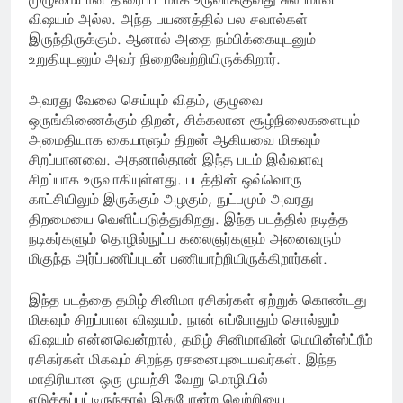
விஷயம் அல்ல. அந்த பயணத்தில் பல சவால்கள்
இருந்திருக்கும். ஆனால் அதை நம்பிக்கையுடனும்
உறுதியுடனும் அவர் நிறைவேற்றியிருக்கிறார்.
அவரது வேலை செய்யும் விதம், குழுவை
ஒருங்கிணைக்கும் திறன், சிக்கலான சூழ்நிலைகளையும்
அமைதியாக கையாளும் திறன் ஆகியவை மிகவும்
சிறப்பானவை. அதனால்தான் இந்த படம் இவ்வளவு
சிறப்பாக உருவாகியுள்ளது. படத்தின் ஒவ்வொரு
காட்சியிலும் இருக்கும் அழகும், நுட்பமும் அவரது
திறமையை வெளிப்படுத்துகிறது. இந்த படத்தில் நடித்த
நடிகர்களும் தொழில்நுட்ப கலைஞர்களும் அனைவரும்
மிகுந்த அர்ப்பணிப்புடன் பணியாற்றியிருக்கிறார்கள்.
இந்த படத்தை தமிழ் சினிமா ரசிகர்கள் ஏற்றுக் கொண்டது
மிகவும் சிறப்பான விஷயம். நான் எப்போதும் சொல்லும்
விஷயம் என்னவென்றால், தமிழ் சினிமாவின் மெயின்ஸ்ட்ரீம்
ரசிகர்கள் மிகவும் சிறந்த ரசனையுடையவர்கள். இந்த
மாதிரியான ஒரு முயற்சி வேறு மொழியில்
எடுக்கப்பட்டிருந்தால் இதுபோன்ற வெற்றியை