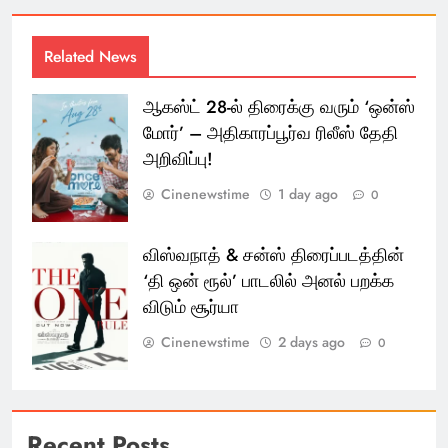
Related News
ஆகஸ்ட் 28-ல் திரைக்கு வரும் ‘ஒன்ஸ்
மோர்’ – அதிகாரப்பூர்வ ரிலீஸ் தேதி
அறிவிப்பு!
Cinenewstime
1 day ago
0
விஸ்வநாத் & சன்ஸ் திரைப்படத்தின்
‘தி ஒன் ரூல்’ பாடலில் அனல் பறக்க
விடும் சூர்யா
Cinenewstime
2 days ago
0
Recent Posts