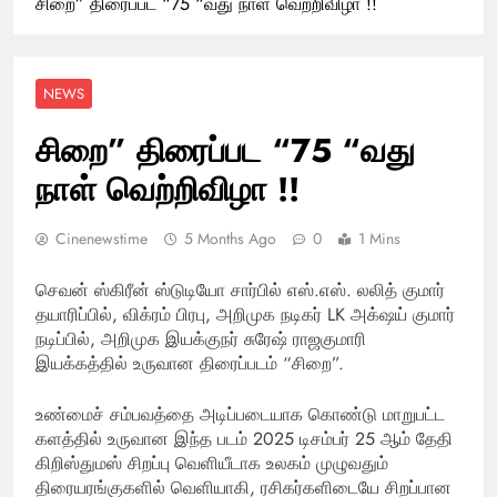
சிறை” திரைப்பட “75 “வது நாள் வெற்றிவிழா !!
NEWS
சிறை” திரைப்பட “75 “வது
நாள் வெற்றிவிழா !!
Cinenewstime
5 Months Ago
0
1 Mins
செவன் ஸ்கிரீன் ஸ்டுடியோ சார்பில் எஸ்.எஸ். லலித் குமார்
தயாரிப்பில், விக்ரம் பிரபு, அறிமுக நடிகர் LK அக்‌ஷய் குமார்
நடிப்பில், அறிமுக இயக்குநர் சுரேஷ் ராஜகுமாரி
இயக்கத்தில் உருவான திரைப்படம் “சிறை”.
உண்மைச் சம்பவத்தை அடிப்படையாக கொண்டு மாறுபட்ட
களத்தில் உருவான இந்த படம் 2025 டிசம்பர் 25 ஆம் தேதி
கிறிஸ்துமஸ் சிறப்பு வெளியீடாக உலகம் முழுவதும்
திரையரங்குகளில் வெளியாகி, ரசிகர்களிடையே சிறப்பான