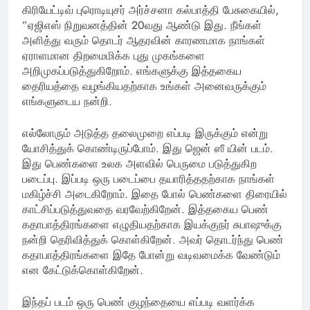
கிரியேட்டிவ் புரொடியுசர் அர்ச்சனா கல்பாத்தி பேசுகையில்,
”ஏஜிஎஸ் நிறுவனத்தின் 20வது ஆண்டு இது. நீங்கள்
அளித்து வரும் தொடர் ஆதரவின் காரணமாக நாங்கள்
ஏராளமான திறமைமிக்க புது முகங்களை
அறிமுகப்படுத்துகிறோம். எங்களுக்கு இத்தகைய
தைரியத்தை வழங்கியதற்காக உங்கள் அனைவருக்கும்
எங்களுடைய நன்றி.
எல்லோரும் அடுத்த தலைமுறை எப்படி இருக்கும் என்று
யோசித்துக் கொண்டிருப்போம். இது ஜென் ஸீ யின் படம்.
இது பெண்களை உலக அளவில் பெருமை படுத்துகிற
படைப்பு. இப்படி ஒரு படைப்பை தயாரித்ததற்காக நாங்கள்
மகிழ்ச்சி அடைகிறோம். இதை போல் பெண்களை திரையில்
காட்சிப்படுத்துவதை வரவேற்கிறேன். இத்தகைய பெண்
கதாபாத்திரங்களை எழுதியதற்காக இயக்குநர் சுபாஷுக்கு
நன்றி தெரிவித்துக் கொள்கிறேன். அவர் தொடர்ந்து பெண்
கதாபாத்திரங்களை இதே போன்று வடிவமைக்க வேண்டும்
என கேட்டுக்கொள்கிறேன்.‌
இந்தப் படம் ஒரு பெண் குழந்தையை எப்படி வளர்க்க