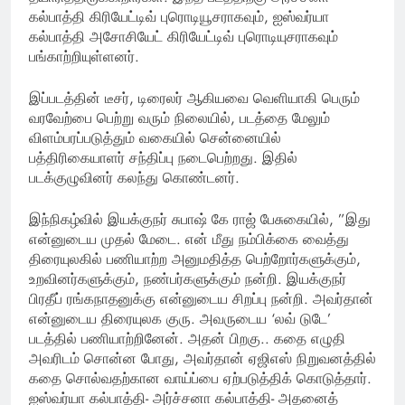
கல்பாத்தி கிரியேட்டிவ் புரொடியூசராகவும், ஐஸ்வர்யா
கல்பாத்தி அசோசியேட் கிரியேட்டிவ் புரொடியுசராகவும்
பங்காற்றியுள்ளனர்.
இப்படத்தின் டீசர், டிரைலர் ஆகியவை வெளியாகி பெரும்
வரவேற்பை பெற்று வரும் நிலையில், படத்தை மேலும்
விளம்பரப்படுத்தும் வகையில் சென்னையில்
பத்திரிகையாளர் சந்திப்பு நடைபெற்றது. இதில்
படக்குழுவினர் கலந்து கொண்டனர்.
இந்நிகழ்வில் இயக்குநர் சுபாஷ் கே ராஜ் பேசுகையில், ”இது
என்னுடைய முதல் மேடை. என் மீது நம்பிக்கை வைத்து
திரையுலகில் பணியாற்ற அனுமதித்த பெற்றோர்களுக்கும்,
உறவினர்களுக்கும், நண்பர்களுக்கும் நன்றி. இயக்குநர்
பிரதீப் ரங்கநாதனுக்கு என்னுடைய சிறப்பு நன்றி. அவர்தான்
என்னுடைய திரையுலக குரு. அவருடைய ‘லவ் டுடே’
படத்தில் பணியாற்றினேன். அதன் பிறகு.. கதை எழுதி
அவரிடம் சொன்ன போது, அவர்தான் ஏஜிஎஸ் நிறுவனத்தில்
கதை சொல்வதற்கான வாய்ப்பை ஏற்படுத்திக் கொடுத்தார்.
ஐஸ்வர்யா கல்பாத்தி- அர்ச்சனா கல்பாத்தி- அதனைத்