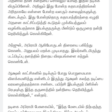
அதனால் தான் கதையை சொல்லும் போதே இதில் நடிக்க
விரும்பினேன். அதிலும் இது போன்ற கதாபாத்திரங்கள்
அரிதாகவே என்னை போன்ற வளரும் கலைஞர்களுக்கு
கிடைக்கும். இது போன்றதொரு கதாபாத்திரத்தை எழுதி
அதனை காட்சிப்படுத்தி கூடுதல் முக்கியத்துவம்
வழங்கியதற்காக இயக்குநருக்கு மீண்டும் ஒருமுறை நன்றி
தெரிவித்துக் கொள்கிறேன்.
அர்ஜுன், அபிராமி ஆகியோருடன் திரையை பகிர்ந்து
கொண்ட அனுபவம் மறக்க முடியாதது. இவர்களிடமிருந்து
படப்பிடிப்பு தளத்தில் நிறைய விஷயங்களை கற்றுக்
கொண்டேன்.
ஆக்ஷன் காட்சிகளில் நடிக்கும் போது பொறுமையாக
விளக்கமளித்து என்னிடம் இருந்து ஆக்ஷன் கலந்த நடிப்பை
வரவழைத்ததற்காக சண்டை பயிற்சி இயக்குநர் பீனிக்ஸ்
பிரபுவுக்கு இந்த தருணத்தில் நன்றியை தெரிவித்துக்
கொள்கிறேன்,” என்றார்.
நடிகை அபிராமி பேசுகையில், ”இந்த மேடையில் நிற்பதற்கு