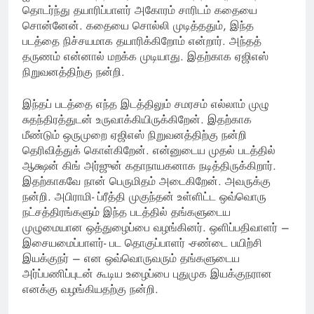
தொடர்ந்து தயாரிப்பாளர் அகோரம் சாரிடம் கதையை
சொன்னேன். கதையை சொல்லி முடித்ததும், இந்த
படத்தை நிச்சயமாக தயாரிக்கிறோம் என்றார். அந்தத்
தருணம் என்னால் மறக்க முடியாது. இதற்காக ஏஜிஎஸ்
நிறுவனத்திற்கு நன்றி.
இந்தப் படத்தை எந்த இடத்திலும் சமரசம் எல்லாம் முழு
சுதந்திரத்துடன் உருவாக்கியிருக்கிறேன். இதற்காக
மீண்டும் ஒருமுறை ஏஜிஎஸ் நிறுவனத்திற்கு நன்றி
தெரிவித்துக் கொள்கிறேன். என்னுடைய முதல் படத்தில்
ஆக்ஷன் கிங் அர்ஜுன் கதாநாயகனாக நடித்திருக்கிறார்.
இதற்காகவே நான் பெருமிதம் அடைகிறேன். அவருக்கு
நன்றி. அபிராமி- ப்ரீத்தி முகுந்தன் உள்ளிட்ட ஒவ்வொரு
நட்சத்திரங்களும் இந்த படத்தில் தங்களுடைய
முழுமையான ஒத்துழைப்பை வழங்கினர். ஒளிப்பதிவாளர் –
இசையமைப்பாளர்- பட தொகுப்பாளர் -சண்டை பயிற்சி
இயக்குநர் – என ஒவ்வொருவரும் தங்களுடைய
அர்ப்பணிப்புடன் கூடிய உழைப்பை புதுமுக இயக்குநரான
எனக்கு வழங்கியதற்கு நன்றி.