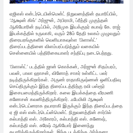
ஏஜிஎஸ் என்டர்டெயின்மென்ட் நிறுவனத்தின் தயாரிப்பில்,
‘ஆக்ஷன் கிங்’ அர்ஜுன், அபிராமி, ப்ரீத்தி முகுந்தன்
ஆகியோரின் நடிப்பில், அறிமுக இயக்குநர் சுபாஷ் கே. ராஜ்
இயக்கத்தில் உருவாகி, வரும் 28ம் தேதி உலகம் முழுவதும்
திரையரங்குகளில் வெளியாகவுள்ள ‘பிளாஸ்ட்’
திரைப்படத்தினை விளம்பரப்படுத்தும் வகையில்
சென்னையில் பத்திரிகையாளர் சந்திப்பு நடைபெற்றது.
‘பிளாஸ்ட்’ படத்தில் ஜான் கொக்கன், அர்ஜுன் சிதம்பரம்,
பவன், பாலா ஹாசன், வினோத் சாகர் உள்ளிட்ட பலர்
நடித்திருக்கிறார்கள். அருண் ராதாகிருஷ்ணன் ஒளிப்பதிவு
செய்திருக்கும் இந்த திரைப்படத்திற்கு ரவி பஸ்ரூர்
இசையமைத்திருக்கிறார். கலை இயக்கத்தை வீரமணி
கணேசன் கவனித்திருக்கிறார். ஃபேமிலி ஆக்ஷன்
என்டர்டெய்னராக தயாராகி இருக்கும் இந்த திரைப்படத்தை
ஏ ஜி எஸ் என்டர்டெய்ன்மென்ட் நிறுவனத்தின் சார்பில்
கல்பாத்தி எஸ். அகோரம், கல்பாத்தி எஸ். கணேஷ்,
கல்பாத்தி எஸ். சுரேஷ் ஆகியோர் இணைந்து
தயாரித்திருக்கிறார்கள். இந்த படத்திற்கு அர்ச்சனா