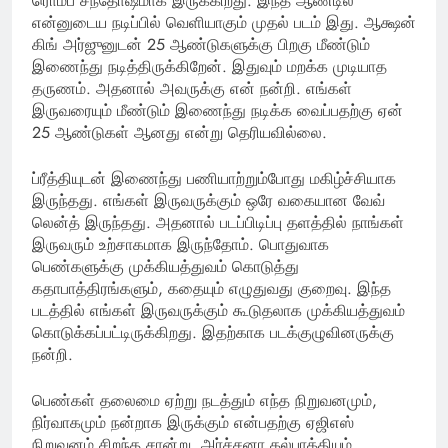
ரொம்ப சந்தோஷமாக இருக்கிறது. இந்த ஆண்டில்
என்னுடைய நடிப்பில் வெளியாகும் முதல் படம் இது. ஆக்ஷன்
கிங் அர்ஜுனுடன் 25 ஆண்டுகளுக்கு பிறகு மீண்டும்
இணைந்து நடித்திருக்கிறேன். இதுவும் மறக்க முடியாத
தருணம். அதனால் அவருக்கு என் நன்றி. எங்கள்
இருவரையும் மீண்டும் இணைந்து நடிக்க வைப்பதற்கு ஏன்
25 ஆண்டுகள் ஆனது என்று தெரியவில்லை.
ப்ரீத்தியுடன் இணைந்து பணியாற்றும்போது மகிழ்ச்சியாக
இருந்தது. எங்கள் இருவருக்கும் ஒரே வகையான வேவ்
லென்த் இருந்தது. அதனால் படப்பிடிப்பு தளத்தில் நாங்கள்
இருவரும் உற்சாகமாக இருந்தோம். பொதுவாக
பெண்களுக்கு முக்கியத்துவம் கொடுத்து
கதாபாத்திரங்களும், கதையும் எழுதுவது குறைவு. இந்த
படத்தில் எங்கள் இருவருக்கும் கூடுதலாக முக்கியத்துவம்
கொடுக்கப்பட்டிருக்கிறது. இதற்காக படக்குழுவினருக்கு
நன்றி.
பெண்கள் தலைமை ஏற்று நடத்தும் எந்த நிறுவனமும்,
நிர்வாகமும் நன்றாக இருக்கும் என்பதற்கு ஏஜிஎஸ்
நிறுவனம் சிறந்த சான்று. அர்ச்சனா கல்பாத்தியும்,