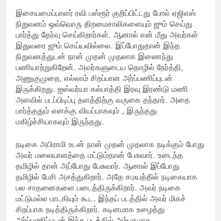
இசையமைப்பாளர் ரவி பஸ்ரூர் குறிப்பிட்டது போல் ஏஜிஎஸ்
நிறுவனம் ஒவ்வொரு திறமைசாலிகளையும் ஜும் செய்து
பார்த்து தேர்வு செய்கிறார்கள். ஆனால் என் மீது அவர்கள்
இதுவரை ஜும் செய்யவில்லை. இப்போதுதான் இந்த
நிறுவனத்துடன் நான் முதன் முதலாக இணைந்து
பணியாற்றுகிறேன். அவர்களுடைய தொழில் நேர்த்தி,
அணுகுமுறை, எல்லாம் சிறப்பான அர்ப்பணிப்புடன்
இருக்கிறது. ஐஸ்வர்யா கல்பாத்தி இரவு இரண்டு மணி
அளவில் படப்பிடிப்பு தளத்திற்கு வருகை தந்தார். அதை
பார்த்ததும் எனக்கு வியப்பாகவும் , இருந்தது
மகிழ்ச்சியாகவும் இருந்தது.
நடிகை அபிராமி உடன் நான் முதன் முதலாக நடிக்கும் போது
அவர் மலையாளத்தை மட்டும்தான் பேசுவார். உடைந்த
தமிழில் தான் அப்போது பேசுவார். ஆனால் இப்போது
தமிழில் பேசி அசத்துகிறார். அதே சமயத்தில் நடிகையாக
பல சாதனைகளை படைத்திருக்கிறார். அவர் நடிகை
மட்டுமல்ல பாடகியும் கூட. இந்தப் படத்தில் அவர் மிகச்
சிறப்பாக நடித்திருக்கிறார். கடினமாக உழைத்து
அர்ப்பணிப்புடன் இந்த படத்தில் அற்புதமாக