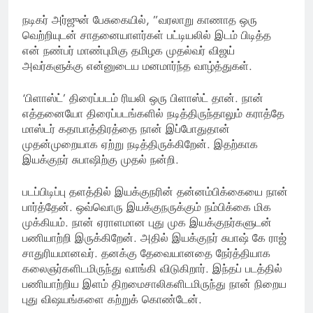
நடிகர் அர்ஜுன் பேசுகையில், ”வரலாறு காணாத ஒரு
வெற்றியுடன் சாதனையாளர்கள் பட்டியலில் இடம் பிடித்த
என் நண்பர் மாண்புமிகு தமிழக முதல்வர் விஜய்
அவர்களுக்கு என்னுடைய மனமார்ந்த வாழ்த்துகள்.
‘பிளாஸ்ட்’ திரைப்படம் ரியலி ஒரு பிளாஸ்ட் தான். நான்
எத்தனையோ திரைப்படங்களில் நடித்திருந்தாலும் கராத்தே
மாஸ்டர் கதாபாத்திரத்தை நான் இப்போதுதான்
முதன்முறையாக ஏற்று நடித்திருக்கிறேன். இதற்காக
இயக்குநர் சுபாஷிற்கு முதல் நன்றி.
படப்பிடிப்பு தளத்தில் இயக்குநரின் தன்னம்பிக்கையை நான்
பார்த்தேன். ஒவ்வொரு இயக்குநருக்கும் நம்பிக்கை மிக
முக்கியம். நான் ஏராளமான புது முக இயக்குநர்களுடன்
பணியாற்றி இருக்கிறேன். அதில் இயக்குநர் சுபாஷ் கே ராஜ்
சாதுரியமானவர். தனக்கு தேவையானதை நேர்த்தியாக
கலைஞர்களிடமிருந்து வாங்கி விடுகிறார். இந்தப் படத்தில்
பணியாற்றிய இளம் திறமைசாலிகளிடமிருந்து நான் நிறைய
புது விஷயங்களை கற்றுக் கொண்டேன்.