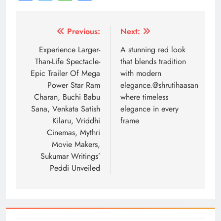
Post
Previous:
Next:
navigation
Experience Larger-
A stunning red look
Than-Life Spectacle-
that blends tradition
Epic Trailer Of Mega
with modern
Power Star Ram
elegance.@shrutihaasan
Charan, Buchi Babu
where timeless
Sana, Venkata Satish
elegance in every
Kilaru, Vriddhi
frame
Cinemas, Mythri
Movie Makers,
Sukumar Writings’
Peddi Unveiled