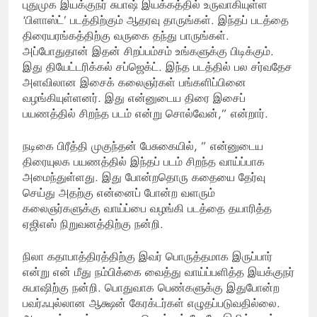
புதுமுக இயக்குநர் சுபாஷ் இயக்கத்தில் உருவாகியுள்ள
‘பிளாஸ்ட்’ படத்திற்கும் ஆதரவு தாருங்கள். இந்தப் படத்தை
திரையரங்கத்திற்கு வருகை தந்து பாருங்கள்.
அப்போதுதான் இதன் சிறப்பம்சம் உங்களுக்கு பிடிக்கும்.
இது தியேட்டரிக்கல் சப்ஜெக்ட். இந்த படத்தில் பல சர்வதேச
அளவிலான இசைக் கலைஞர்கள் பங்களிப்பினை
வழங்கியுள்ளனர். இது என்னுடைய திரை இசைப்
பயணத்தில் சிறந்த படம் என்று சொல்வேன்,” என்றார்.
நடிகை பிரீத்தி முகுந்தன் பேசுகையில், ” என்னுடைய
திரையுலக பயணத்தில் இந்தப் படம் சிறந்த வாய்ப்பாக
அமைந்துள்ளது. இது போன்றதொரு கதையை தேர்வு
செய்து அதற்கு என்னைப் போன்ற வளரும்
கலைஞர்களுக்கு வாய்ப்பை வழங்கி படத்தை தயாரித்த
ஏஜிஎஸ் நிறுவனத்திற்கு நன்றி.
நிலா கதாபாத்திரத்திற்கு இவர் பொருத்தமாக இருப்பார்
என்று என் மீது நம்பிக்கை வைத்து வாய்ப்பளித்த இயக்குநர்
சுபாஷிற்கு நன்றி. பொதுவாக பெண்களுக்கு இதுபோன்ற
பவர்ஃபுல்லான ஆக்ஷன் கேரக்டர்கள் எழுதப்படுவதில்லை.