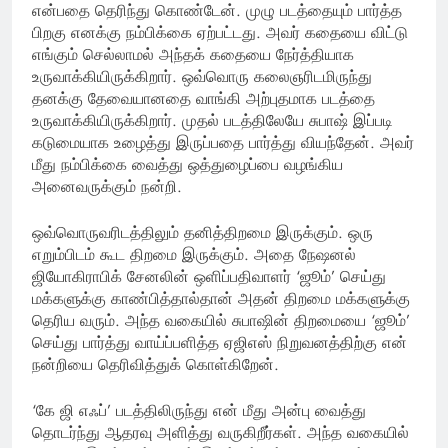
என்பதை தெரிந்து கொண்டேன். முழு படத்தையும் பார்த்த
பிறகு எனக்கு நம்பிக்கை ஏற்பட்டது. அவர் கதையை விட்டு
எங்கும் செல்லாமல் அந்தக் கதையை நேர்த்தியாக
உருவாக்கியிருக்கிறார். ஒவ்வொரு கலைஞரிடமிருந்து
தனக்கு தேவையானதை வாங்கி அற்புதமாக படத்தை
உருவாக்கியிருக்கிறார். முதல் படத்திலேயே சுபாஷ் இப்படி
கடுமையாக உழைத்து இருப்பதை பார்த்து வியந்தேன். அவர்
மீது நம்பிக்கை வைத்து ஒத்துழைப்பை வழங்கிய
அனைவருக்கும் நன்றி.
ஒவ்வொருவரிடத்திலும் தனித்திறமை இருக்கும். ஒரு
எறும்பிடம் கூட திறமை இருக்கும். அதை நேஷனல்
ஜியோகிராபிக் சேனலின் ஒளிப்பதிவாளர் ‘ஜூம்’ செய்து
மக்களுக்கு காண்பித்தால்தான் அதன் திறமை மக்களுக்கு
தெரிய வரும். அந்த வகையில் சுபாஷின் திறமையை ‘ஜூம்’
செய்து பார்த்து வாய்ப்பளித்த ஏஜிஎஸ் நிறுவனத்திற்கு என்
நன்றியை தெரிவித்துக் கொள்கிறேன்.
‘கே ஜி எஃப்’ படத்திலிருந்து என் மீது அன்பு வைத்து
தொடர்ந்து ஆதரவு அளித்து வருகிறீர்கள். அந்த வகையில்